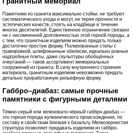
Гранитный мемориал
Памятники из гранита максимально стойки, не требуют
систематического ухода и могут, не теряя прочности и
эстетических качеств, стоять на кладбище в течение
многих десятилетий. Единственное ограничение связано
не с несомненной долговечностью этой горной породы, а
с тем, что гранитным изделиям можно придать только
достаточно простую форму. Полированные стелы с
гравировкой, шлифованные обелиски, идеально ровные
надгробные плиты, даже скульптуры обобщённых
очертаний — таков ассортимент мемориальных
сооружений из гранита. В силу внутреннего строения
материала, гранитным изделиям невозможно придать
детально проработанную рельефную форму.
Габбро–диабаз: самые прочные
памятники с фигурными деталями
Тёмно-серый или зеленовато-чёрный габбро-диабаз —
это горная порода вулканического происхождения, по
составу и свойствам близкая к базальту. Мелкозернистая
структура позволяет придавать изделиям из габбро-