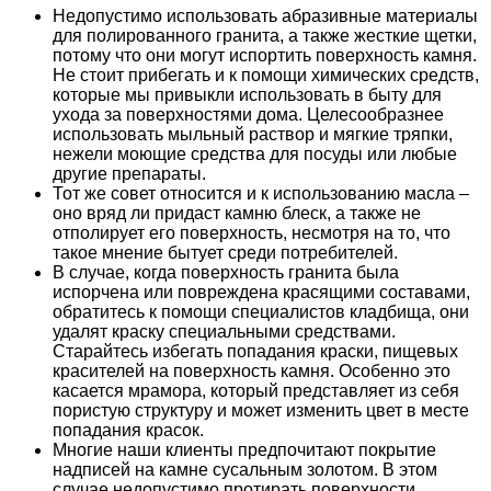
Недопустимо использовать абразивные материалы
для полированного гранита, а также жесткие щетки,
потому что они могут испортить поверхность камня.
Не стоит прибегать и к помощи химических средств,
которые мы привыкли использовать в быту для
ухода за поверхностями дома. Целесообразнее
использовать мыльный раствор и мягкие тряпки,
нежели моющие средства для посуды или любые
другие препараты.
Тот же совет относится и к использованию масла –
оно вряд ли придаст камню блеск, а также не
отполирует его поверхность, несмотря на то, что
такое мнение бытует среди потребителей.
В случае, когда поверхность гранита была
испорчена или повреждена красящими составами,
обратитесь к помощи специалистов кладбища, они
удалят краску специальными средствами.
Старайтесь избегать попадания краски, пищевых
красителей на поверхность камня. Особенно это
касается мрамора, который представляет из себя
пористую структуру и может изменить цвет в месте
попадания красок.
Многие наши клиенты предпочитают покрытие
надписей на камне сусальным золотом. В этом
случае недопустимо протирать поверхности,