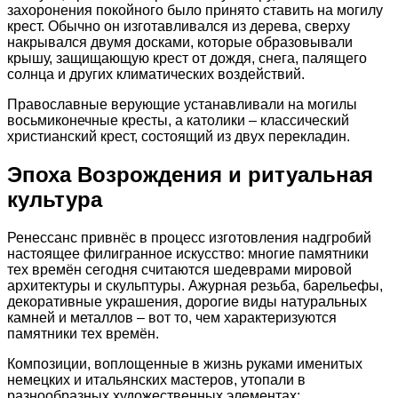
захоронения покойного было принято ставить на могилу
крест. Обычно он изготавливался из дерева, сверху
накрывался двумя досками, которые образовывали
крышу, защищающую крест от дождя, снега, палящего
солнца и других климатических воздействий.
Православные верующие устанавливали на могилы
восьмиконечные кресты, а католики – классический
христианский крест, состоящий из двух перекладин.
Эпоха Возрождения и ритуальная
культура
Ренессанс привнёс в процесс изготовления надгробий
настоящее филигранное искусство: многие памятники
тех времён сегодня считаются шедеврами мировой
архитектуры и скульптуры. Ажурная резьба, барельефы,
декоративные украшения, дорогие виды натуральных
камней и металлов – вот то, чем характеризуются
памятники тех времён.
Композиции, воплощенные в жизнь руками именитых
немецких и итальянских мастеров, утопали в
разнообразных художественных элементах: