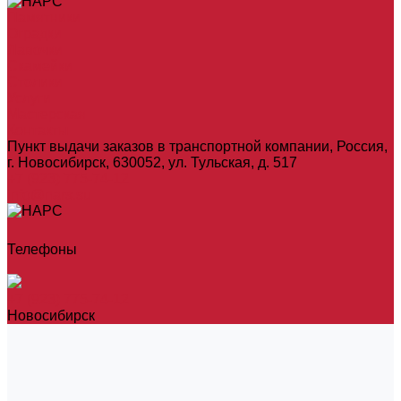
Памятники
Оградки
Лавочки
Скамейки
Столики
Услуги
Мастерская
Контакты
Пункт выдачи заказов в транспортной компании, Россия,
г. Новосибирск, 630052, ул. Тульская, д. 517
+7 (923) 775-74-12
info@nars.su
Телефоны
+7 (923) 775-74-12
Новосибирск