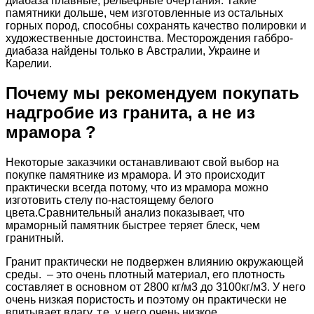
диабаза плавные, рельефные очертания. Такие
памятники дольше, чем изготовленные из остальных
горных пород, способны сохранять качество полировки и
художественные достоинства. Месторождения габбро-
диабаза найдены только в Австралии, Украине и
Карелии.
Почему мы рекомендуем покупать
надгробие из гранита, а не из
мрамора ?
Некоторые заказчики останавливают свой выбор на
покупке памятнике из мрамора. И это происходит
практически всегда потому, что из мрамора можно
изготовить стелу по-настоящему белого
цвета.Сравнительный анализ показывает, что
мраморный памятник быстрее теряет блеск, чем
гранитный.
Гранит практически не подвержен влиянию окружающей
среды. – это очень плотный материал, его плотность
составляет в основном от 2800 кг/м3 до 3100кг/м3. У него
очень низкая пористость и поэтому он практически не
впитывает влагу, т.е. у него очень низкое