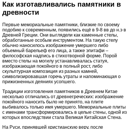
Как изготавливались памятники в
древности
Первые мемориальные памятники, близкие по своему
подобию к современным, появились ещё в 9-8 вв до н.э в
Древней Греции. Они выглядели как каменные стелы,
обработанные особым инструментом. На такую стелу
обычно наносилось изображение умершего либо
объемный барельеф его лица, а также эпитафи –
философская надпись в стихотворной форме. Порой
вместо стелы на могилу устанавливалась статуя,
изображающая покойного в полный рост, либо
скульптурная композиция из разных камней,
символизировавшая горечь утраты и напоминающая о
прижизненных деяниях усопшего.
Традиции изготовления памятников в Древнем Китае
несколько отличались от древнегреческих: изображение
покойного наносить было не принято, на плите
выбивалось только имя умершего. Мемориальные плиты
с именами трансформировались в целые стены, одной из
которых впоследствии стала Великая Китайская Стена.
На Руси, принявшей христианскую веру, после