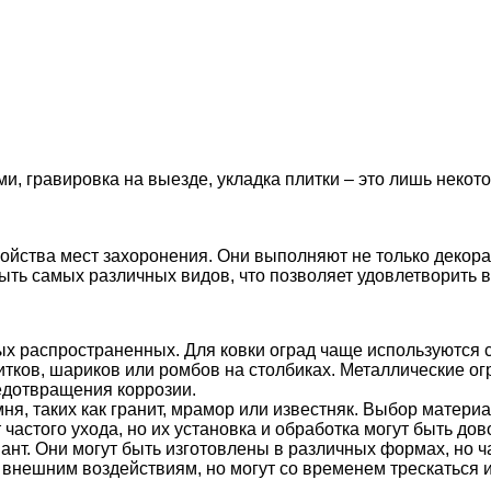
ми, гравировка на выезде, укладка плитки – это лишь неко
ойства мест захоронения. Они выполняют не только декор
быть самых различных видов, что позволяет удовлетворить 
х распространенных. Для ковки оград чаще используются с
тков, шариков или ромбов на столбиках. Металлические о
едотвращения коррозии.
ня, таких как гранит, мрамор или известняк. Выбор матери
частого ухода, но их установка и обработка могут быть до
нт. Они могут быть изготовлены в различных формах, но 
внешним воздействиям, но могут со временем трескаться 