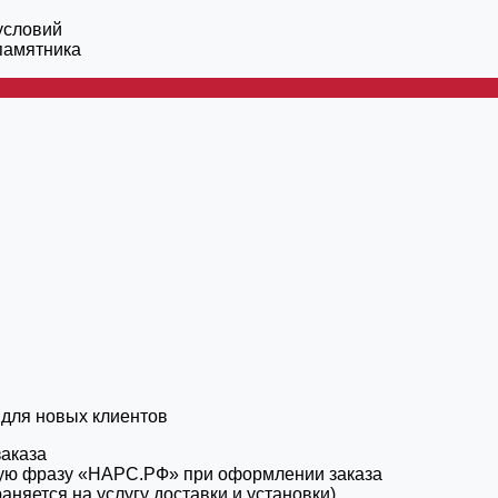
условий
 памятника
 для новых клиентов
заказа
овую фразу «НАРС.РФ» при оформлении заказа
аняется на услугу доставки и установки)