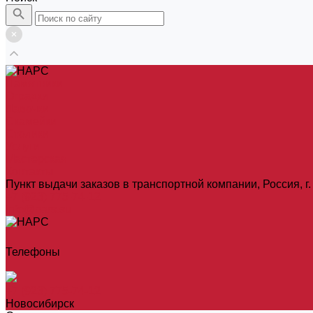
Памятники
Оградки
Лавочки
Скамейки
Столики
Услуги
Мастерская
Контакты
Пункт выдачи заказов в транспортной компании, Россия, г. 
+7 (923) 775-74-12
info@nars.su
Телефоны
+7 (923) 775-74-12
Новосибирск