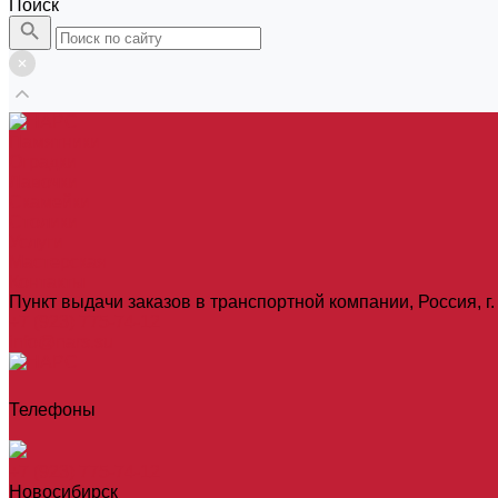
Поиск
Памятники
Оградки
Лавочки
Скамейки
Столики
Услуги
Мастерская
Контакты
Пункт выдачи заказов в транспортной компании, Россия, г. 
+7 (923) 775-74-12
info@nars.su
Телефоны
+7 (923) 775-74-12
Новосибирск