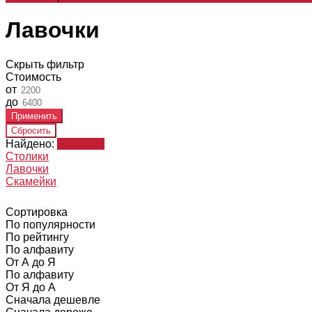
Лавочки
Скрыть фильтр
Стоимость
от
до
Найдено:
Показать
Столики
Лавочки
Скамейки
Сортировка
По популярности
По рейтингу
По алфавиту
От А до Я
По алфавиту
От Я до А
Сначала дешевле